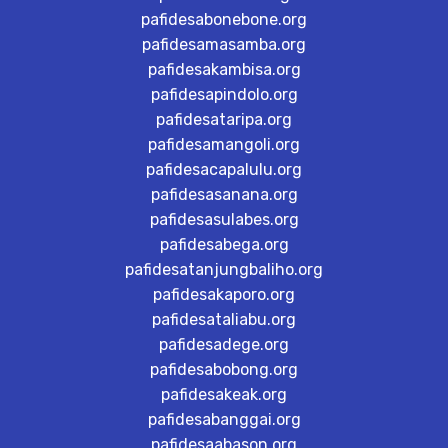
pafidesabonebone.org
pafidesamasamba.org
pafidesakambisa.org
pafidesapindolo.org
pafidesataripa.org
pafidesamangoli.org
pafidesacapalulu.org
pafidesasanana.org
pafidesasulabes.org
pafidesabega.org
pafidesatanjungbaliho.org
pafidesakaporo.org
pafidesataliabu.org
pafidesadege.org
pafidesabobong.org
pafidesakeak.org
pafidesabanggai.org
pafidesaabason.org