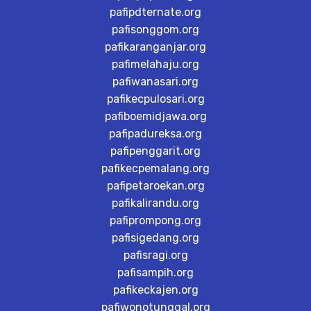
pafipdternate.org
pafisonggom.org
pafikaranganjar.org
pafimelahaju.org
pafiwanasari.org
pafikecpulosari.org
pafiboemidjawa.org
pafipadureksa.org
pafipenggarit.org
pafikecpemalang.org
pafipetaroekan.org
pafikalirandu.org
pafiprompong.org
pafisigedang.org
pafisragi.org
pafisampih.org
pafikeckajen.org
pafiwonotunggal.org