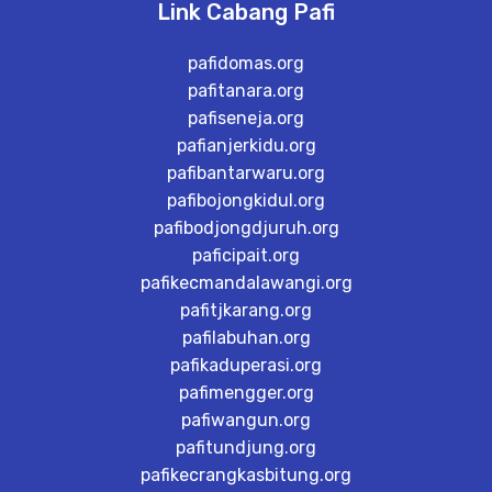
Link Cabang Pafi
pafidomas.org
pafitanara.org
pafiseneja.org
pafianjerkidu.org
pafibantarwaru.org
pafibojongkidul.org
pafibodjongdjuruh.org
paficipait.org
pafikecmandalawangi.org
pafitjkarang.org
pafilabuhan.org
pafikaduperasi.org
pafimengger.org
pafiwangun.org
pafitundjung.org
pafikecrangkasbitung.org