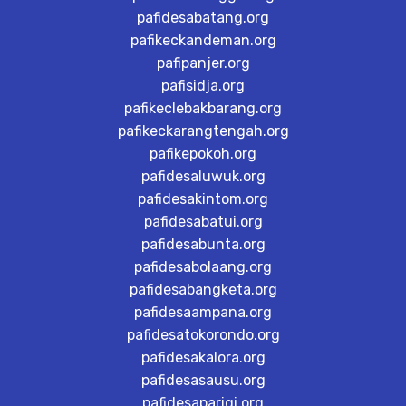
pafidesabatang.org
pafikeckandeman.org
pafipanjer.org
pafisidja.org
pafikeclebakbarang.org
pafikeckarangtengah.org
pafikepokoh.org
pafidesaluwuk.org
pafidesakintom.org
pafidesabatui.org
pafidesabunta.org
pafidesabolaang.org
pafidesabangketa.org
pafidesaampana.org
pafidesatokorondo.org
pafidesakalora.org
pafidesasausu.org
pafidesaparigi.org