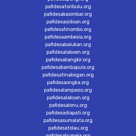
pafidesatoribulu.org
pafidesakasimbar.org
pafidesasidoan.org
pafidesatinombo.org
pafidesaambesia.org
pafidesabalukan.org
pafidesalaboen.org
pafidesabangkir.org
pafidesabambapula.org
pafidesatinabogan.org
pafidesaongka.org
pafidesalampasio.org
pafidesalakoan.org
pafidesalonu.org
pafidesadiapati.org
pafidesasumalata.org
pafidesatolau.org
pafidesabumela.org